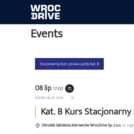
Events
Stacjonarny kurs prawa jazdy kat. B
08 lip
17:00
event_repeat
DOPÓKI
08 LIP, 20:00
3h
Kat. B Kurs Stacjonarny 
Ośrodek Szkolenia Kierowców WrocDrive Sp. z o.o.
Ul. Leg