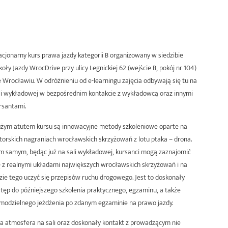
acjonarny kurs prawa jazdy kategorii B organizowany w siedzibie
koły Jazdy WrocDrive przy ulicy Legnickiej 62 (wejście B, pokój nr 104)
 Wrocławiu. W odróżnieniu od e-learningu zajęcia odbywają się tu na
li wykładowej w bezpośrednim kontakcie z wykładowcą oraz innymi
rsantami.
żym atutem kursu są innowacyjne metody szkoleniowe oparte na
torskich nagraniach wrocławskich skrzyżowań z lotu ptaka – drona.
m samym, będąc już na sali wykładowej, kursanci mogą zaznajomić
ę z realnymi układami największych wrocławskich skrzyżowań i na
zie tego uczyć się przepisów ruchu drogowego. Jest to doskonały
tęp do późniejszego szkolenia praktycznego, egzaminu, a także
modzielnego jeżdżenia po zdanym egzaminie na prawo jazdy.
azna atmosfera na sali oraz doskonały kontakt z prowadzącym nie