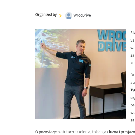
Organized by
WrocDrive
St
Sz
we
sa
ku
Du
au
Ty
si
ba
ws
sa
O pozostałych atutach szkolenia, takich jak luźna i przyj