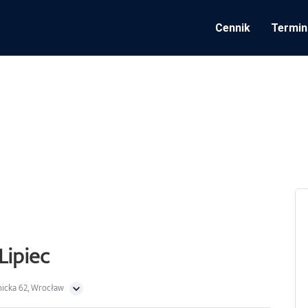
Cennik
Termin
Lipiec
nicka 62, Wrocław