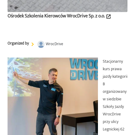
Ośrodek Szkolenia Kierowców WrocDrive Sp. z o.o.
Organized by
WrocDrive
Stacjonarny
kurs prawa
jazdy kategorii
B
organizowany
w siedzibie
Szkoły Jazdy
WrocDrive
przy ulicy
Legnickiej 62