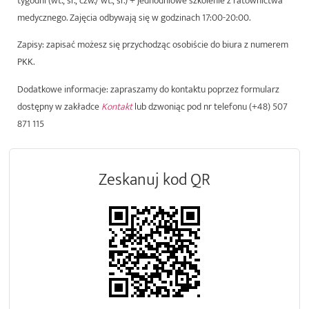
tygodni (wt., śr., czw./ wt., śr.) + jednodniowe szkolenie z ratownictwa
medycznego. Zajęcia odbywają się w godzinach
17:00-20:00.
Zapisy:
zapisać możesz się przychodząc osobiście do biura z numerem
PKK.
Dodatkowe informacje
: zapraszamy do kontaktu poprzez formularz
dostępny w zakładce
Kontakt
lub dzwoniąc pod nr telefonu
(+48) 507
871 115
Zeskanuj kod QR