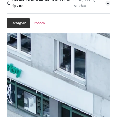
Ośrodek Szkolenia Kierowców WrocDrive
Ul. Legnicka 62,
Sp. z o.o.
Wrocław
Szczegóły
Pogoda