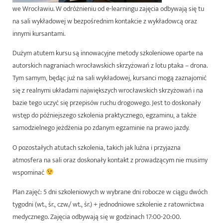
we Wrocławiu. W odróżnieniu od e-learningu zajęcia odbywają się tu
na sali wykładowej w bezpośrednim kontakcie z wykładowcą oraz
innymi kursantami.
Dużym atutem kursu są innowacyjne metody szkoleniowe oparte na
autorskich nagraniach wrocławskich skrzyżowań z lotu ptaka – drona.
Tym samym, będąc już na sali wykładowej, kursanci mogą zaznajomić
się z realnymi układami największych wrocławskich skrzyżowań i na
bazie tego uczyć się przepisów ruchu drogowego. Jest to doskonały
wstęp do późniejszego szkolenia praktycznego, egzaminu, a także
samodzielnego jeżdżenia po zdanym egzaminie na prawo jazdy.
O pozostałych atutach szkolenia, takich jak luźna i przyjazna
atmosfera na sali oraz doskonały kontakt z prowadzącym nie musimy
wspominać
Plan zajęć
:
5 dni
szkoleniowych
w wybrane dni robocze
w ciągu dwóch
tygodni (wt., śr., czw./ wt., śr.) + jednodniowe szkolenie z ratownictwa
medycznego. Zajęcia odbywają się w godzinach
17:00-20:00.