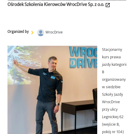
Ośrodek Szkolenia Kierowców WrocDrive Sp. z o.o.
Organized by
WrocDrive
Stacjonarny
kurs prawa
jazdy kategorii
B
organizowany
w siedzibie
Szkoły Jazdy
WrocDrive
przy ulicy
Legnickiej 62
(wejście B,
pokój nr 104)