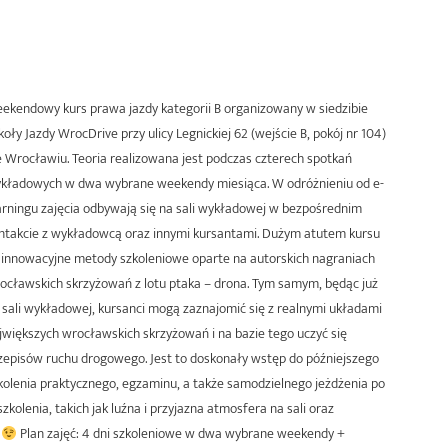
ekendowy kurs prawa jazdy kategorii B organizowany w siedzibie
koły Jazdy WrocDrive przy ulicy Legnickiej 62 (wejście B, pokój nr 104)
 Wrocławiu. Teoria realizowana jest podczas czterech spotkań
kładowych w dwa wybrane weekendy miesiąca. W odróżnieniu od e-
arningu zajęcia odbywają się na sali wykładowej w bezpośrednim
ntakcie z wykładowcą oraz innymi kursantami.
Dużym atutem kursu
 innowacyjne metody szkoleniowe oparte na autorskich nagraniach
ocławskich skrzyżowań z lotu ptaka – drona. Tym samym, będąc już
 sali wykładowej, kursanci mogą zaznajomić się z realnymi układami
jwiększych wrocławskich skrzyżowań i na bazie tego uczyć się
zepisów ruchu drogowego. Jest to doskonały wstęp do późniejszego
kolenia praktycznego, egzaminu, a także samodzielnego jeżdżenia po
kolenia, takich jak luźna i przyjazna atmosfera na sali oraz
ć
Plan zajęć
:
4 dni
szkoleniowe w
dwa
wybrane
weekendy
+