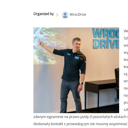
Organized by
WrocDrive
We
Sz
we
wy
le
ko
są
wr
na
na
pr
sz
zdanym egzaminie na prawo jazdy.
O pozostałych atutach sz
doskonały kontakt z prowadzącym nie musimy wspomina