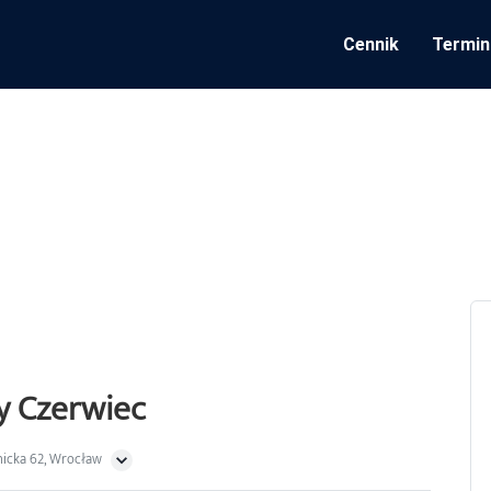
Cennik
Termin
y Czerwiec
nicka 62, Wrocław