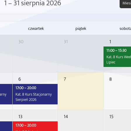
1 – 31 sierpnia 2026
Mies
czwartek
piątek
sobot
30
31
1
11:00 – 15:30
Kat. B Kurs We
Lipiec
6
7
8
17:00 – 20:00
narny
Kat. B Kurs Stacjonarny
Sierpień 2026
13
14
15
17:00 – 20:00