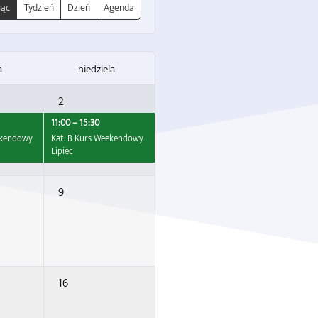
iąc
Tydzień
Dzień
Agenda
a
niedziela
2
11:00 – 15:30
ekendowy
Kat. B Kurs Weekendowy
Lipiec
9
16