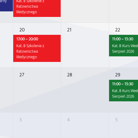
narny
Kat. B Szkolenie z
Ratownictwa
Medycznego
20
21
22
17:00 – 20:00
11:00 – 15:30
Kat. B Szkolenie z
Kat. B Kurs We
Ratownictwa
Sierpień 2026
Medycznego
27
28
29
11:00 – 15:30
Kat. B Kurs We
Sierpień 2026
3
4
5