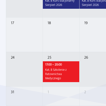
Kat. B Kurs Stacjonarny
Kat. B Kurs Stacjo
Sierpień 2026
Sierpień 2026
17
18
19
24
25
26
17:00 – 20:00
Kat. B Szkolenie z
Ratownictwa
Medycznego
31
1
2