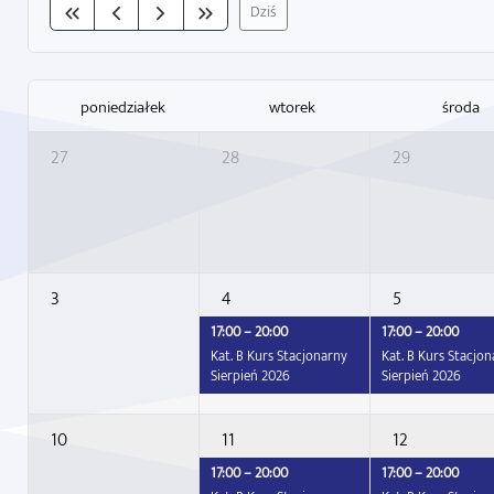
Dziś
poniedziałek
wtorek
środa
27
28
29
3
4
5
17:00 – 20:00
17:00 – 20:00
Kat. B Kurs Stacjonarny
Kat. B Kurs Stacjo
Sierpień 2026
Sierpień 2026
10
11
12
17:00 – 20:00
17:00 – 20:00