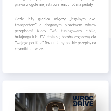
prawa w ogóle nie jest rowerem, choć ma pedały.
Gdzie leży granica między „legalnym eko-
transportem” a drogowym piractwem wbrew
przepisom? Kiedy Twój tuningowany e-bike,
hulajnoga lub UTO stają się bombą zegarową dla
Twojego portfela? Rozkładamy polskie przepisy na
czynniki pierwsze.