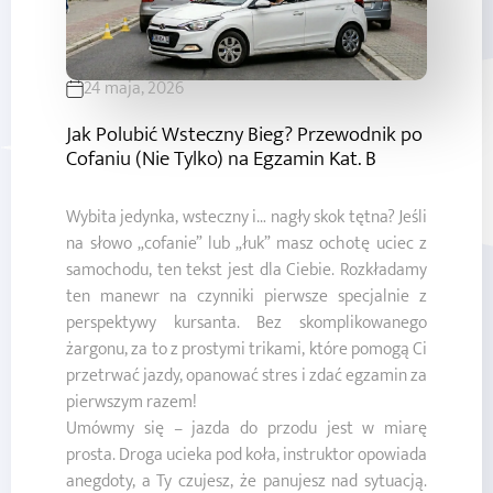
24 maja, 2026
Jak Polubić Wsteczny Bieg? Przewodnik po
Cofaniu (Nie Tylko) na Egzamin Kat. B
Wybita jedynka, wsteczny i… nagły skok tętna? Jeśli
na słowo „cofanie” lub „łuk” masz ochotę uciec z
samochodu, ten tekst jest dla Ciebie. Rozkładamy
ten manewr na czynniki pierwsze specjalnie z
perspektywy kursanta. Bez skomplikowanego
żargonu, za to z prostymi trikami, które pomogą Ci
przetrwać jazdy, opanować stres i zdać egzamin za
pierwszym razem!
Umówmy się – jazda do przodu jest w miarę
prosta. Droga ucieka pod koła, instruktor opowiada
anegdoty, a Ty czujesz, że panujesz nad sytuacją.