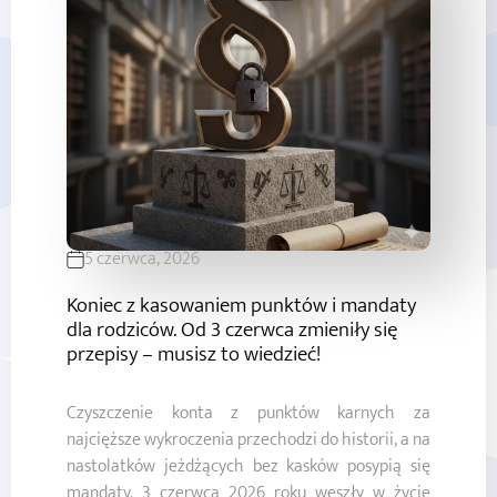
5 czerwca, 2026
Koniec z kasowaniem punktów i mandaty
dla rodziców. Od 3 czerwca zmieniły się
przepisy – musisz to wiedzieć!
Czyszczenie konta z punktów karnych za
najcięższe wykroczenia przechodzi do historii, a na
nastolatków jeżdżących bez kasków posypią się
mandaty. 3 czerwca 2026 roku weszły w życie